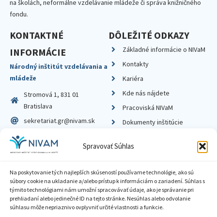
na školách, neformálne vzdelávanie mládeže či správa knižničného
fondu.
KONTAKTNÉ
DÔLEŽITÉ ODKAZY
Základné informácie o NIVaM
INFORMÁCIE
Kontakty
Národný inštitút vzdelávania a
mládeže
Kariéra
Kde nás nájdete
Stromová 1, 831 01
Bratislava
Pracoviská NIVaM
sekretariat.gr@nivam.sk
Dokumenty inštitúcie
IČO: 00164348
Knižnica
Spravovať Súhlas
DIČ: 2020798714
Na poskytovanie tých najlepších skúseností používame technológie, ako sú
súbory cookie na ukladanie a/alebo prístup k informáciám o zariadení. Súhlas s
týmito technológiami nám umožní spracovávať údaje, ako je správanie pri
prehliadaní alebo jedinečné ID na tejto stránke. Nesúhlas alebo odvolanie
Zásady ochrany súkromia
súhlasu môže nepriaznivo ovplyvniť určité vlastnosti a funkcie.