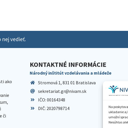
 nej vedieť.
KONTAKTNÉ INFORMÁCIE
Národný inštitút vzdelávania a mládeže
sti ako
Stromová 1, 831 01 Bratislava
sekretariat.gr@nivam.sk
anie
IČO: 00164348
skum,
Na poskytova
DIČ: 2020798714
é
ukladanie a/
 či
umožní spraco
Nesúhlas aleb