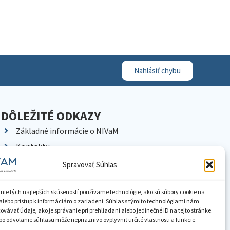
Nahlásiť chybu
DÔLEŽITÉ ODKAZY
Základné informácie o NIVaM
Kontakty
Kariéra
Spravovať Súhlas
Kde nás nájdete
Pracoviská NIVaM
nie tých najlepších skúseností používame technológie, ako sú súbory cookie na
alebo prístup k informáciám o zariadení. Súhlas s týmito technológiami nám
Dokumenty inštitúcie
vávať údaje, ako je správanie pri prehliadaní alebo jedinečné ID na tejto stránke.
o odvolanie súhlasu môže nepriaznivo ovplyvniť určité vlastnosti a funkcie.
Knižnica