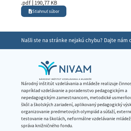
.pdf | 190,77 KB
Stiahnuť súbor
Našli ste na stránke nejakú chybu? Dajte nám o
Národný inštitút vzdelávania a mládeže realizuje činno
napríklad vzdelávanie a poradenstvo pedagogickým a
nepedagogickým zamestnancom, metodické usmerňov
škôl a školských zariadení, aplikovaný pedagogický vý
organizovanie predmetových olympiád a súťaží, extern
testovanie na školách, neformálne vzdelávanie mládeže
správa knižničného fondu.