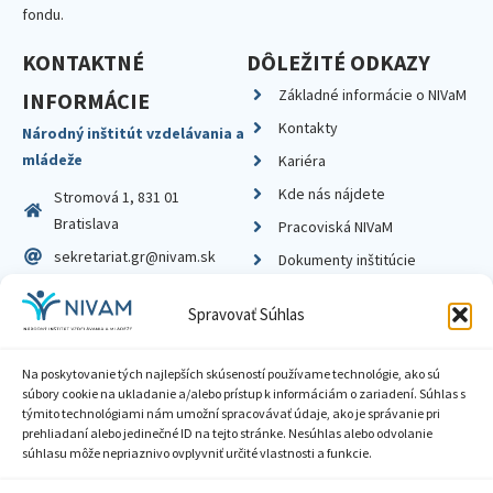
fondu.
KONTAKTNÉ
DÔLEŽITÉ ODKAZY
Základné informácie o NIVaM
INFORMÁCIE
Kontakty
Národný inštitút vzdelávania a
mládeže
Kariéra
Kde nás nájdete
Stromová 1, 831 01
Bratislava
Pracoviská NIVaM
sekretariat.gr@nivam.sk
Dokumenty inštitúcie
IČO: 00164348
Knižnica
Spravovať Súhlas
DIČ: 2020798714
Na poskytovanie tých najlepších skúseností používame technológie, ako sú
súbory cookie na ukladanie a/alebo prístup k informáciám o zariadení. Súhlas s
týmito technológiami nám umožní spracovávať údaje, ako je správanie pri
prehliadaní alebo jedinečné ID na tejto stránke. Nesúhlas alebo odvolanie
Zásady ochrany súkromia
súhlasu môže nepriaznivo ovplyvniť určité vlastnosti a funkcie.
Vyhlásenie o prístupnosti