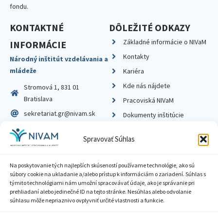
fondu.
KONTAKTNÉ
DÔLEŽITÉ ODKAZY
Základné informácie o NIVaM
INFORMÁCIE
Kontakty
Národný inštitút vzdelávania a
mládeže
Kariéra
Kde nás nájdete
Stromová 1, 831 01
Bratislava
Pracoviská NIVaM
sekretariat.gr@nivam.sk
Dokumenty inštitúcie
IČO: 00164348
Knižnica
Spravovať Súhlas
DIČ: 2020798714
Na poskytovanie tých najlepších skúseností používame technológie, ako sú
súbory cookie na ukladanie a/alebo prístup k informáciám o zariadení. Súhlas s
týmito technológiami nám umožní spracovávať údaje, ako je správanie pri
prehliadaní alebo jedinečné ID na tejto stránke. Nesúhlas alebo odvolanie
Zásady ochrany súkromia
súhlasu môže nepriaznivo ovplyvniť určité vlastnosti a funkcie.
Vyhlásenie o prístupnosti