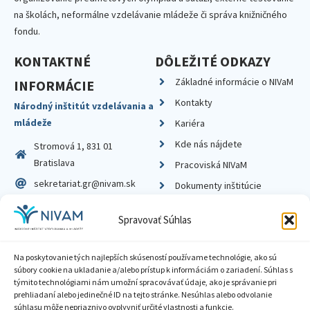
na školách, neformálne vzdelávanie mládeže či správa knižničného
fondu.
KONTAKTNÉ
DÔLEŽITÉ ODKAZY
Základné informácie o NIVaM
INFORMÁCIE
Kontakty
Národný inštitút vzdelávania a
mládeže
Kariéra
Kde nás nájdete
Stromová 1, 831 01
Bratislava
Pracoviská NIVaM
sekretariat.gr@nivam.sk
Dokumenty inštitúcie
IČO: 00164348
Knižnica
Spravovať Súhlas
DIČ: 2020798714
Na poskytovanie tých najlepších skúseností používame technológie, ako sú
súbory cookie na ukladanie a/alebo prístup k informáciám o zariadení. Súhlas s
týmito technológiami nám umožní spracovávať údaje, ako je správanie pri
prehliadaní alebo jedinečné ID na tejto stránke. Nesúhlas alebo odvolanie
Zásady ochrany súkromia
súhlasu môže nepriaznivo ovplyvniť určité vlastnosti a funkcie.