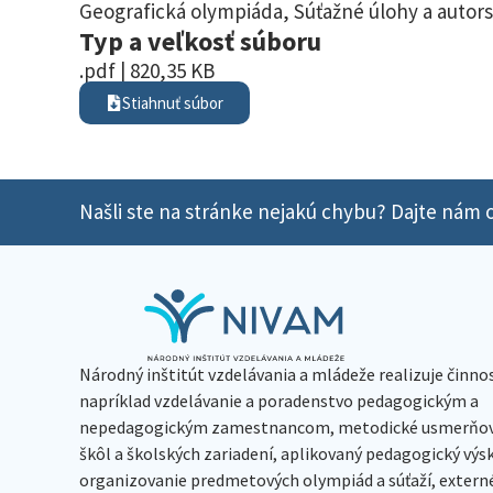
Geografická olympiáda
,
Súťažné úlohy a autors
Typ a veľkosť súboru
.pdf | 820,35 KB
Stiahnuť súbor
Našli ste na stránke nejakú chybu? Dajte nám o
Národný inštitút vzdelávania a mládeže realizuje činno
napríklad vzdelávanie a poradenstvo pedagogickým a
nepedagogickým zamestnancom, metodické usmerňov
škôl a školských zariadení, aplikovaný pedagogický vý
organizovanie predmetových olympiád a súťaží, extern