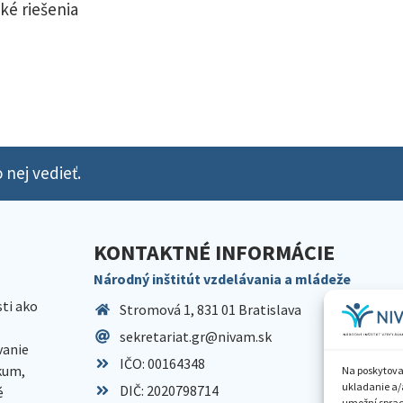
ké riešenia
 nej vedieť.
KONTAKTNÉ INFORMÁCIE
Národný inštitút vzdelávania a mládeže
sti ako
Stromová 1, 831 01 Bratislava
sekretariat.gr@nivam.sk
anie
IČO: 00164348
skum,
Na poskytova
ukladanie a/
DIČ: 2020798714
é
umožní spraco