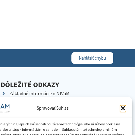
Nahlásiť chybu
DÔLEŽITÉ ODKAZY
Základné informácie o NIVaM
Kontakty
Spravovať Súhlas
Kariéra
Kde nás nájdete
nie tých najlepších skúseností používame technológie, ako sú súbory cookie na
Pracoviská NIVaM
alebo prístup k informáciám o zariadení. Súhlas s týmito technológiami nám
vávať údaje, ako je správanie pri prehliadaní alebo jedinečné ID na tejto stránke.