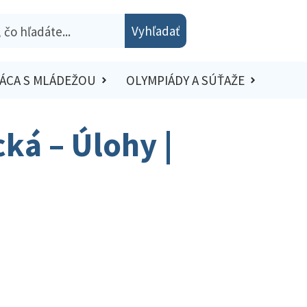
Vyhľadať
ÁCA S MLÁDEŽOU
OLYMPIÁDY A SÚŤAŽE
ká – Úlohy |