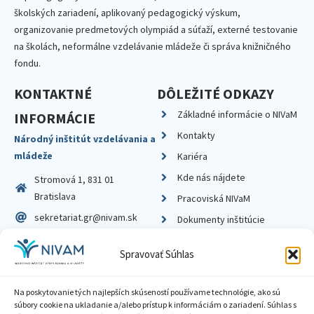
školských zariadení, aplikovaný pedagogický výskum,
organizovanie predmetových olympiád a súťaží, externé testovanie
na školách, neformálne vzdelávanie mládeže či správa knižničného
fondu.
KONTAKTNÉ
DÔLEŽITÉ ODKAZY
Základné informácie o NIVaM
INFORMÁCIE
Kontakty
Národný inštitút vzdelávania a
mládeže
Kariéra
Kde nás nájdete
Stromová 1, 831 01
Bratislava
Pracoviská NIVaM
sekretariat.gr@nivam.sk
Dokumenty inštitúcie
IČO: 00164348
Knižnica
Spravovať Súhlas
DIČ: 2020798714
Na poskytovanie tých najlepších skúseností používame technológie, ako sú
súbory cookie na ukladanie a/alebo prístup k informáciám o zariadení. Súhlas s