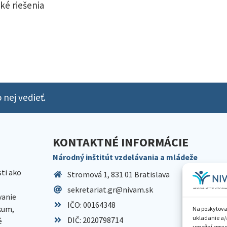
ké riešenia
 nej vedieť.
KONTAKTNÉ INFORMÁCIE
Národný inštitút vzdelávania a mládeže
sti ako
Stromová 1, 831 01 Bratislava
sekretariat.gr@nivam.sk
anie
IČO: 00164348
skum,
Na poskytova
ukladanie a/
DIČ: 2020798714
é
umožní spraco