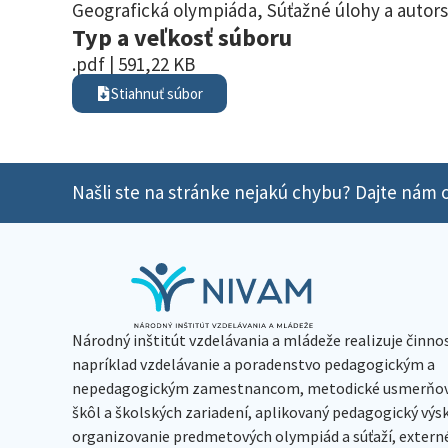
Geografická olympiáda
,
Súťažné úlohy a autors
Typ a veľkosť súboru
.pdf | 591,22 KB
Stiahnuť súbor
Našli ste na stránke nejakú chybu? Dajte nám o
Národný inštitút vzdelávania a mládeže realizuje činno
napríklad vzdelávanie a poradenstvo pedagogickým a
nepedagogickým zamestnancom, metodické usmerňov
škôl a školských zariadení, aplikovaný pedagogický vý
organizovanie predmetových olympiád a súťaží, extern