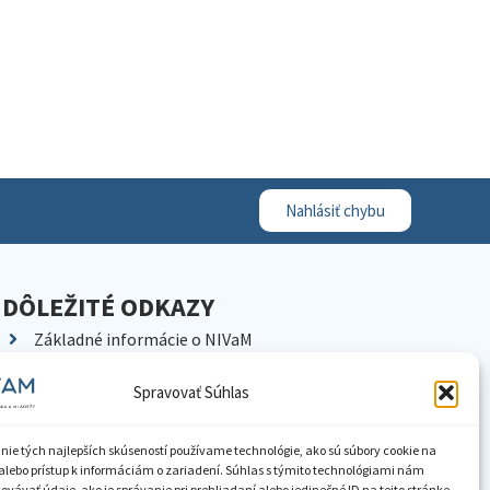
Nahlásiť chybu
DÔLEŽITÉ ODKAZY
Základné informácie o NIVaM
Kontakty
Spravovať Súhlas
Kariéra
Kde nás nájdete
nie tých najlepších skúseností používame technológie, ako sú súbory cookie na
Pracoviská NIVaM
alebo prístup k informáciám o zariadení. Súhlas s týmito technológiami nám
vávať údaje, ako je správanie pri prehliadaní alebo jedinečné ID na tejto stránke.