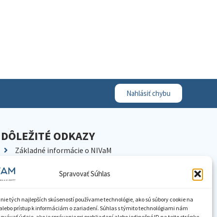
Nahlásiť chybu
DÔLEŽITÉ ODKAZY
Základné informácie o NIVaM
Kontakty
Spravovať Súhlas
Kariéra
Kde nás nájdete
nie tých najlepších skúseností používame technológie, ako sú súbory cookie na
Pracoviská NIVaM
alebo prístup k informáciám o zariadení. Súhlas s týmito technológiami nám
vávať údaje, ako je správanie pri prehliadaní alebo jedinečné ID na tejto stránke.