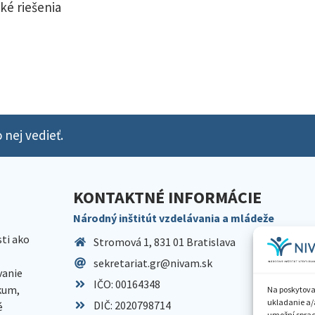
ké riešenia
 nej vedieť.
KONTAKTNÉ INFORMÁCIE
Národný inštitút vzdelávania a mládeže
sti ako
Stromová 1, 831 01 Bratislava
sekretariat.gr@nivam.sk
anie
IČO: 00164348
skum,
Na poskytova
ukladanie a/
DIČ: 2020798714
é
umožní spraco