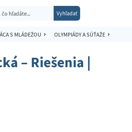
Vyhľadať
ÁCA S MLÁDEŽOU
OLYMPIÁDY A SÚŤAŽE
ká – Riešenia |