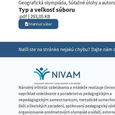
Geografická olympiáda
,
Súťažné úlohy a autors
Typ a veľkosť súboru
.pdf | 293,05 KB
Stiahnuť súbor
Našli ste na stránke nejakú chybu? Dajte nám o
Národný inštitút vzdelávania a mládeže realizuje činno
napríklad vzdelávanie a poradenstvo pedagogickým a
nepedagogickým zamestnancom, metodické usmerňov
škôl a školských zariadení, aplikovaný pedagogický vý
organizovanie predmetových olympiád a súťaží, extern