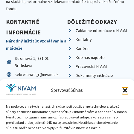
na školách, neformálne vzdelávanie mládeže či správa knižničného
fondu.
KONTAKTNÉ
DÔLEŽITÉ ODKAZY
Základné informácie o NIVaM
INFORMÁCIE
Kontakty
Národný inštitút vzdelávania a
mládeže
Kariéra
Kde nás nájdete
Stromová 1, 831 01
Bratislava
Pracoviská NIVaM
sekretariat.gr@nivam.sk
Dokumenty inštitúcie
IČO: 00164348
Knižnica
Spravovať Súhlas
DIČ: 2020798714
Na poskytovanie tých najlepších skúseností používame technológie, ako sú
súbory cookie na ukladanie a/alebo prístup k informáciám o zariadení. Súhlas s
týmito technológiami nám umožní spracovávať údaje, ako je správanie pri
prehliadaní alebo jedinečné ID na tejto stránke. Nesúhlas alebo odvolanie
Zásady ochrany súkromia
súhlasu môže nepriaznivo ovplyvniť určité vlastnosti a funkcie.