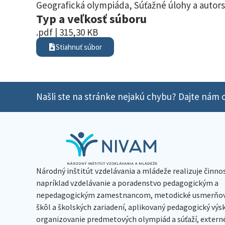
Geografická olympiáda
,
Súťažné úlohy a autors
Typ a veľkosť súboru
.pdf | 315,30 KB
Stiahnuť súbor
Našli ste na stránke nejakú chybu? Dajte nám o
Národný inštitút vzdelávania a mládeže realizuje činno
napríklad vzdelávanie a poradenstvo pedagogickým a
nepedagogickým zamestnancom, metodické usmerňov
škôl a školských zariadení, aplikovaný pedagogický vý
organizovanie predmetových olympiád a súťaží, extern