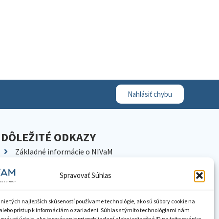
Nahlásiť chybu
DÔLEŽITÉ ODKAZY
Základné informácie o NIVaM
Kontakty
Spravovať Súhlas
Kariéra
Kde nás nájdete
nie tých najlepších skúseností používame technológie, ako sú súbory cookie na
Pracoviská NIVaM
alebo prístup k informáciám o zariadení. Súhlas s týmito technológiami nám
vávať údaje, ako je správanie pri prehliadaní alebo jedinečné ID na tejto stránke.