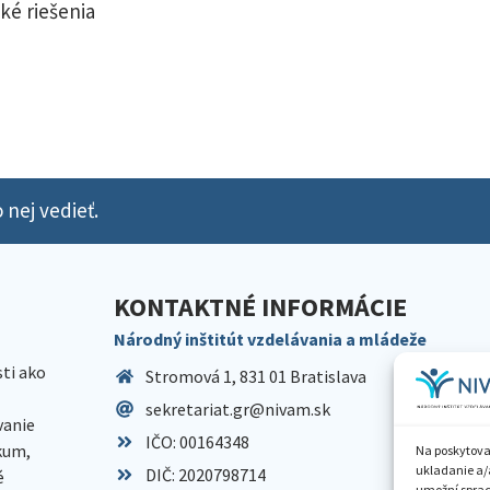
ké riešenia
 nej vedieť.
KONTAKTNÉ INFORMÁCIE
Národný inštitút vzdelávania a mládeže
sti ako
Stromová 1, 831 01 Bratislava
sekretariat.gr@nivam.sk
anie
IČO: 00164348
skum,
Na poskytova
ukladanie a/
DIČ: 2020798714
é
umožní spraco