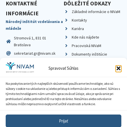
KONTAKTNÉ
DÔLEŽITÉ ODKAZY
Základné informácie o NIVaM
INFORMÁCIE
Kontakty
Národný inštitút vzdelávania a
mládeže
Kariéra
Kde nás nájdete
Stromová 1, 831 01
Bratislava
Pracoviská NIVaM
sekretariat.gr@nivam.sk
Dokumenty inštitúcie
IČO: 00164348
Knižnica
Spravovať Súhlas
DIČ: 2020798714
Na poskytovanie tých najlepších skúseností používame technológie, ako sú
súbory cookie na ukladanie a/alebo prístup k informáciám o zariadení. Súhlas s
týmito technológiami nám umožní spracovávať údaje, ako je správanie pri
prehliadaní alebo jedinečné ID na tejto stránke. Nesúhlas alebo odvolanie
Zásady ochrany súkromia
súhlasu môže nepriaznivo ovplyvniť určité vlastnosti a funkcie.
Vyhlásenie o prístupnosti
Prijať
Sprístupnenie informácií