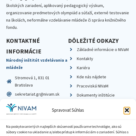
školských zariadení, aplikovaný pedagogický výskum,
organizovanie predmetových olympiád a súťaží, externé testovanie
na školách, neformálne vzdelávanie mládeže či správa knižničného
fondu.
KONTAKTNÉ
DÔLEŽITÉ ODKAZY
Základné informácie o NIVaM
INFORMÁCIE
Kontakty
Národný inštitút vzdelávania a
mládeže
Kariéra
Kde nás nájdete
Stromová 1, 831 01
Bratislava
Pracoviská NIVaM
sekretariat.gr@nivam.sk
Dokumenty inštitúcie
IČO: 00164348
Knižnica
Spravovať Súhlas
DIČ: 2020798714
Na poskytovanie tých najlepších skúseností používame technológie, ako sú
súbory cookie na ukladanie a/alebo prístup k informáciám o zariadení. Súhlas s