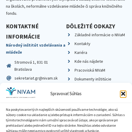
na školách, neformálne vzdelávanie mládeže či správa knižničného
fondu.
KONTAKTNÉ
DÔLEŽITÉ ODKAZY
Základné informácie o NIVaM
INFORMÁCIE
Kontakty
Národný inštitút vzdelávania a
mládeže
Kariéra
Kde nás nájdete
Stromová 1, 831 01
Bratislava
Pracoviská NIVaM
sekretariat.gr@nivam.sk
Dokumenty inštitúcie
IČO: 00164348
Knižnica
Spravovať Súhlas
DIČ: 2020798714
Na poskytovanie tých najlepších skúseností používame technológie, ako sú
súbory cookie na ukladanie a/alebo prístup k informáciám o zariadení. Súhlas s
týmito technológiami nám umožní spracovávať údaje, ako je správanie pri
prehliadaní alebo jedinečné ID na tejto stránke. Nesúhlas alebo odvolanie
Zásady ochrany súkromia
súhlasu môže nepriaznivo ovplyvniť určité vlastnosti a funkcie.