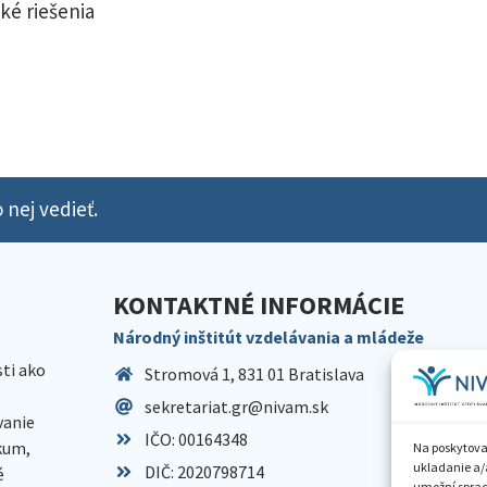
ké riešenia
 nej vedieť.
KONTAKTNÉ INFORMÁCIE
Národný inštitút vzdelávania a mládeže
sti ako
Stromová 1, 831 01 Bratislava
sekretariat.gr@nivam.sk
anie
IČO: 00164348
skum,
Na poskytova
ukladanie a/
DIČ: 2020798714
é
umožní spraco