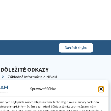
Nahlásiť chybu
DÔLEŽITÉ ODKAZY
Základné informácie o NIVaM
Kontakty
Spravovať Súhlas
Kariéra
Kde nás nájdete
nie tých najlepších skúseností používame technológie, ako sú súbory cookie na
Pracoviská NIVaM
alebo prístup k informáciám o zariadení. Súhlas s týmito technológiami nám
vávať údaje, ako je správanie pri prehliadaní alebo jedinečné ID na tejto stránke.