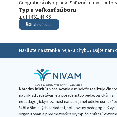
Geografická olympiáda
,
Súťažné úlohy a autors
Typ a veľkosť súboru
.pdf | 431,44 KB
Stiahnuť súbor
Našli ste na stránke nejakú chybu? Dajte nám o
Národný inštitút vzdelávania a mládeže realizuje činno
napríklad vzdelávanie a poradenstvo pedagogickým a
nepedagogickým zamestnancom, metodické usmerňov
škôl a školských zariadení, aplikovaný pedagogický vý
organizovanie predmetových olympiád a súťaží, extern