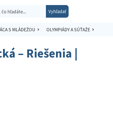
Vyhľadať
ÁCA S MLÁDEŽOU
OLYMPIÁDY A SÚŤAŽE
ká – Riešenia |