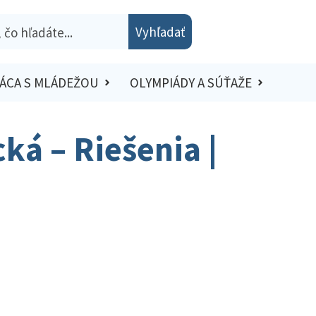
Vyhľadať
ÁCA S MLÁDEŽOU
OLYMPIÁDY A SÚŤAŽE
ká – Riešenia |