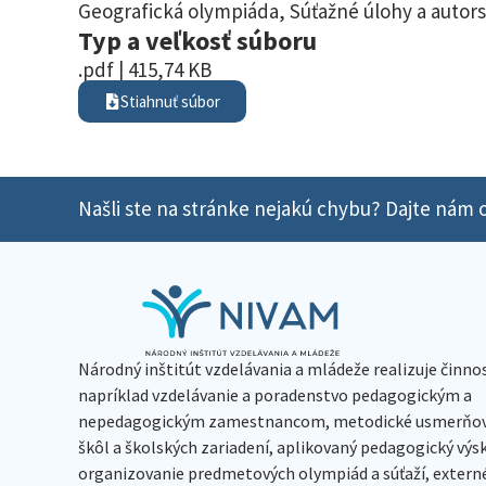
Geografická olympiáda
,
Súťažné úlohy a autors
Typ a veľkosť súboru
.pdf | 415,74 KB
Stiahnuť súbor
Našli ste na stránke nejakú chybu? Dajte nám o
Národný inštitút vzdelávania a mládeže realizuje činno
napríklad vzdelávanie a poradenstvo pedagogickým a
nepedagogickým zamestnancom, metodické usmerňov
škôl a školských zariadení, aplikovaný pedagogický vý
organizovanie predmetových olympiád a súťaží, extern