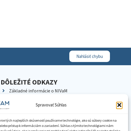
Nahlásiť chybu
DÔLEŽITÉ ODKAZY
Základné informácie o NIVaM
Kontakty
Spravovať Súhlas
Kariéra
Kde nás nájdete
nie tých najlepších skúseností používame technológie, ako sú súbory cookie na
Pracoviská NIVaM
alebo prístup k informáciám o zariadení. Súhlas s týmito technológiami nám
vávať údaje, ako je správanie pri prehliadaní alebo jedinečné ID na tejto stránke.