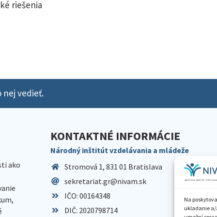
ké riešenia
 nej vedieť.
KONTAKTNÉ INFORMÁCIE
Národný inštitút vzdelávania a mládeže
sti ako
Stromová 1, 831 01 Bratislava
sekretariat.gr@nivam.sk
anie
IČO: 00164348
skum,
Na poskytova
ukladanie a/
DIČ: 2020798714
é
umožní spraco