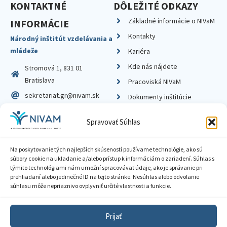
KONTAKTNÉ
DÔLEŽITÉ ODKAZY
Základné informácie o NIVaM
INFORMÁCIE
Kontakty
Národný inštitút vzdelávania a
mládeže
Kariéra
Kde nás nájdete
Stromová 1, 831 01
Bratislava
Pracoviská NIVaM
sekretariat.gr@nivam.sk
Dokumenty inštitúcie
IČO: 00164348
Knižnica
Spravovať Súhlas
DIČ: 2020798714
Na poskytovanie tých najlepších skúseností používame technológie, ako sú
súbory cookie na ukladanie a/alebo prístup k informáciám o zariadení. Súhlas s
týmito technológiami nám umožní spracovávať údaje, ako je správanie pri
prehliadaní alebo jedinečné ID na tejto stránke. Nesúhlas alebo odvolanie
Zásady ochrany súkromia
súhlasu môže nepriaznivo ovplyvniť určité vlastnosti a funkcie.
Vyhlásenie o prístupnosti
Prijať
Sprístupnenie informácií