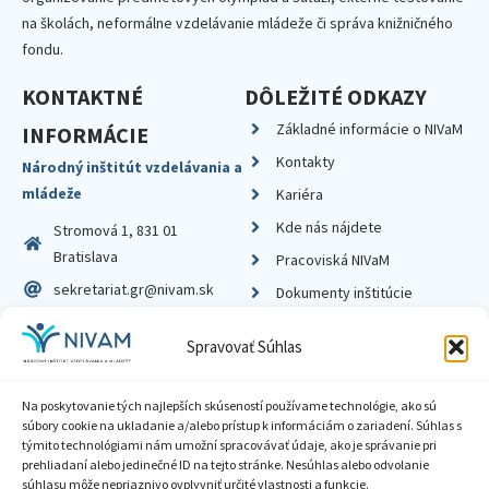
na školách, neformálne vzdelávanie mládeže či správa knižničného
fondu.
KONTAKTNÉ
DÔLEŽITÉ ODKAZY
Základné informácie o NIVaM
INFORMÁCIE
Kontakty
Národný inštitút vzdelávania a
mládeže
Kariéra
Kde nás nájdete
Stromová 1, 831 01
Bratislava
Pracoviská NIVaM
sekretariat.gr@nivam.sk
Dokumenty inštitúcie
IČO: 00164348
Knižnica
Spravovať Súhlas
DIČ: 2020798714
Na poskytovanie tých najlepších skúseností používame technológie, ako sú
súbory cookie na ukladanie a/alebo prístup k informáciám o zariadení. Súhlas s
týmito technológiami nám umožní spracovávať údaje, ako je správanie pri
prehliadaní alebo jedinečné ID na tejto stránke. Nesúhlas alebo odvolanie
Zásady ochrany súkromia
súhlasu môže nepriaznivo ovplyvniť určité vlastnosti a funkcie.