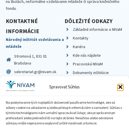
na školách, neformálne vzdelávanie mládeže či správa knižničného
fondu.
KONTAKTNÉ
DÔLEŽITÉ ODKAZY
Základné informácie o NIVaM
INFORMÁCIE
Kontakty
Národný inštitút vzdelávania a
mládeže
Kariéra
Kde nás nájdete
Stromová 1, 831 01
Bratislava
Pracoviská NIVaM
sekretariat.gr@nivam.sk
Dokumenty inštitúcie
IČO: 00164348
Knižnica
Spravovať Súhlas
DIČ: 2020798714
Na poskytovanie tých najlepších skúseností používame technológie, ako sú
súbory cookie na ukladanie a/alebo prístup k informáciám o zariadení. Súhlas s
týmito technológiami nám umožní spracovávať údaje, ako je správanie pri
prehliadaní alebo jedinečné ID na tejto stránke. Nesúhlas alebo odvolanie
Zásady ochrany súkromia
súhlasu môže nepriaznivo ovplyvniť určité vlastnosti a funkcie.