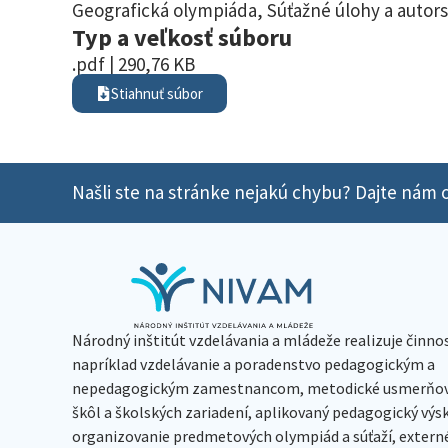
Geografická olympiáda
,
Súťažné úlohy a autors
Typ a veľkosť súboru
.pdf | 290,76 KB
Stiahnuť súbor
Našli ste na stránke nejakú chybu? Dajte nám o
Národný inštitút vzdelávania a mládeže realizuje činno
napríklad vzdelávanie a poradenstvo pedagogickým a
nepedagogickým zamestnancom, metodické usmerňov
škôl a školských zariadení, aplikovaný pedagogický vý
organizovanie predmetových olympiád a súťaží, extern