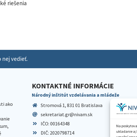
ké riešenia
 nej vedieť.
KONTAKTNÉ INFORMÁCIE
Národný inštitút vzdelávania a mládeže
sti ako
Stromová 1, 831 01 Bratislava
sekretariat.gr@nivam.sk
anie
IČO: 00164348
skum,
Na poskytova
ukladanie a/
DIČ: 2020798714
é
umožní spraco