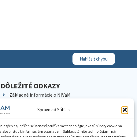
Nahlásiť chybu
DÔLEŽITÉ ODKAZY
Základné informácie o NIVaM
Kontakty
Spravovať Súhlas
Kariéra
Kde nás nájdete
nie tých najlepších skúseností používame technológie, ako sú súbory cookie na
Pracoviská NIVaM
alebo prístup k informáciám o zariadení. Súhlas s týmito technológiami nám
vávať údaje, ako je správanie pri prehliadaní alebo jedinečné ID na tejto stránke.