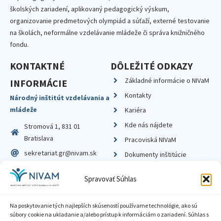
školských zariadení, aplikovaný pedagogický výskum,
organizovanie predmetových olympiád a súťaží, externé testovanie
na školách, neformálne vzdelávanie mládeže či správa knižničného
fondu.
KONTAKTNÉ
DÔLEŽITÉ ODKAZY
Základné informácie o NIVaM
INFORMÁCIE
Kontakty
Národný inštitút vzdelávania a
mládeže
Kariéra
Kde nás nájdete
Stromová 1, 831 01
Bratislava
Pracoviská NIVaM
sekretariat.gr@nivam.sk
Dokumenty inštitúcie
IČO: 00164348
Knižnica
Spravovať Súhlas
DIČ: 2020798714
Na poskytovanie tých najlepších skúseností používame technológie, ako sú
súbory cookie na ukladanie a/alebo prístup k informáciám o zariadení. Súhlas s