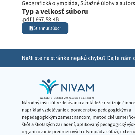
Geografická olympiáda
,
Súťažné úlohy a autors
Typ a veľkosť súboru
.pdf | 667,58 KB
Stiahnuť súbor
Našli ste na stránke nejakú chybu? Dajte nám o
Národný inštitút vzdelávania a mládeže realizuje činno
napríklad vzdelávanie a poradenstvo pedagogickým a
nepedagogickým zamestnancom, metodické usmerňov
škôl a školských zariadení, aplikovaný pedagogický vý
organizovanie predmetových olympiád a súťaží, extern