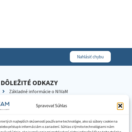
Nahlásiť chybu
DÔLEŽITÉ ODKAZY
Základné informácie o NIVaM
Kontakty
Spravovať Súhlas
Kariéra
Kde nás nájdete
nie tých najlepších skúseností používame technológie, ako sú súbory cookie na
Pracoviská NIVaM
alebo prístup k informáciám o zariadení. Súhlas s týmito technológiami nám
vávať údaje, ako je správanie pri prehliadaní alebo jedinečné ID na tejto stránke.