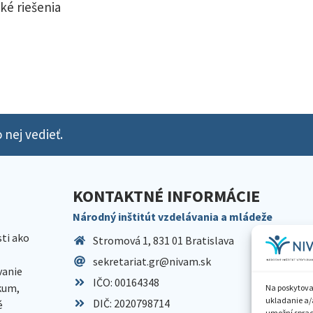
ké riešenia
 nej vedieť.
KONTAKTNÉ INFORMÁCIE
Národný inštitút vzdelávania a mládeže
sti ako
Stromová 1, 831 01 Bratislava
sekretariat.gr@nivam.sk
anie
IČO: 00164348
skum,
Na poskytova
ukladanie a/
DIČ: 2020798714
é
umožní spraco