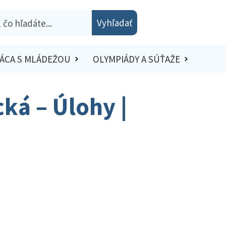
Vyhľadať
ÁCA S MLÁDEŽOU
OLYMPIÁDY A SÚŤAŽE
ká – Úlohy |