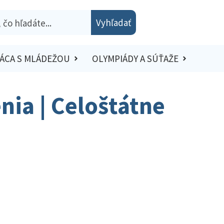
Vyhľadať
ÁCA S MLÁDEŽOU
OLYMPIÁDY A SÚŤAŽE
enia | Celoštátne