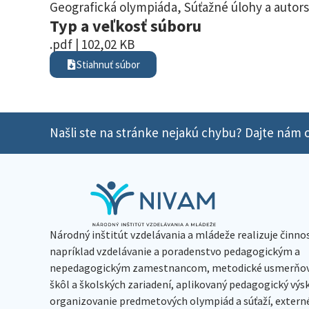
Geografická olympiáda
,
Súťažné úlohy a autors
Typ a veľkosť súboru
.pdf | 102,02 KB
Stiahnuť súbor
Našli ste na stránke nejakú chybu? Dajte nám o
Národný inštitút vzdelávania a mládeže realizuje činno
napríklad vzdelávanie a poradenstvo pedagogickým a
nepedagogickým zamestnancom, metodické usmerňov
škôl a školských zariadení, aplikovaný pedagogický vý
organizovanie predmetových olympiád a súťaží, extern