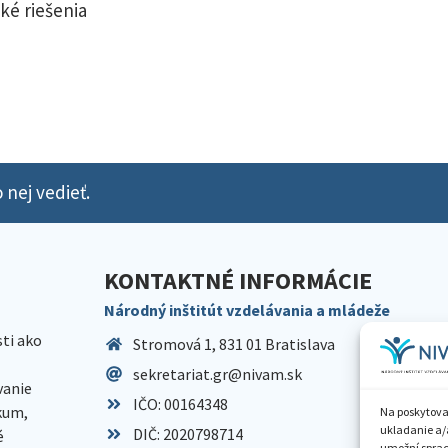
ké riešenia
 nej vedieť.
KONTAKTNÉ INFORMÁCIE
Národný inštitút vzdelávania a mládeže
sti ako
Stromová 1, 831 01 Bratislava
sekretariat.gr@nivam.sk
anie
IČO: 00164348
skum,
Na poskytova
ukladanie a/
DIČ: 2020798714
é
umožní spraco