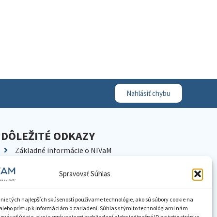
Nahlásiť chybu
DÔLEŽITÉ ODKAZY
Základné informácie o NIVaM
Kontakty
Spravovať Súhlas
Kariéra
Kde nás nájdete
nie tých najlepších skúseností používame technológie, ako sú súbory cookie na
Pracoviská NIVaM
alebo prístup k informáciám o zariadení. Súhlas s týmito technológiami nám
vávať údaje, ako je správanie pri prehliadaní alebo jedinečné ID na tejto stránke.