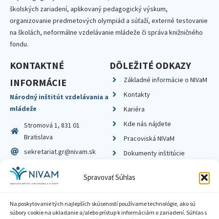
školských zariadení, aplikovaný pedagogický výskum,
organizovanie predmetových olympiád a súťaží, externé testovanie
na školách, neformálne vzdelávanie mládeže či správa knižničného
fondu.
KONTAKTNÉ
DÔLEŽITÉ ODKAZY
Základné informácie o NIVaM
INFORMÁCIE
Kontakty
Národný inštitút vzdelávania a
mládeže
Kariéra
Kde nás nájdete
Stromová 1, 831 01
Bratislava
Pracoviská NIVaM
sekretariat.gr@nivam.sk
Dokumenty inštitúcie
IČO: 00164348
Knižnica
Spravovať Súhlas
DIČ: 2020798714
Na poskytovanie tých najlepších skúseností používame technológie, ako sú
súbory cookie na ukladanie a/alebo prístup k informáciám o zariadení. Súhlas s