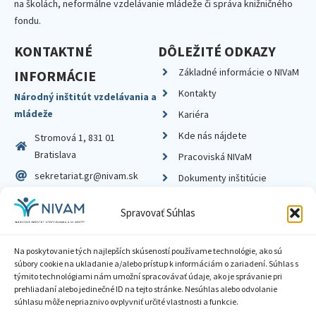
na školách, neformálne vzdelávanie mládeže či správa knižničného
fondu.
KONTAKTNÉ
DÔLEŽITÉ ODKAZY
Základné informácie o NIVaM
INFORMÁCIE
Kontakty
Národný inštitút vzdelávania a
mládeže
Kariéra
Kde nás nájdete
Stromová 1, 831 01
Bratislava
Pracoviská NIVaM
sekretariat.gr@nivam.sk
Dokumenty inštitúcie
IČO: 00164348
Knižnica
Spravovať Súhlas
DIČ: 2020798714
Na poskytovanie tých najlepších skúseností používame technológie, ako sú
súbory cookie na ukladanie a/alebo prístup k informáciám o zariadení. Súhlas s
týmito technológiami nám umožní spracovávať údaje, ako je správanie pri
prehliadaní alebo jedinečné ID na tejto stránke. Nesúhlas alebo odvolanie
Zásady ochrany súkromia
súhlasu môže nepriaznivo ovplyvniť určité vlastnosti a funkcie.