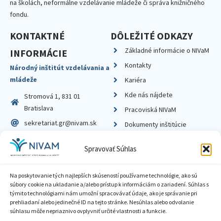
na školách, neformálne vzdelávanie mládeže či správa knižničného
fondu.
KONTAKTNÉ
DÔLEŽITÉ ODKAZY
Základné informácie o NIVaM
INFORMÁCIE
Kontakty
Národný inštitút vzdelávania a
mládeže
Kariéra
Kde nás nájdete
Stromová 1, 831 01
Bratislava
Pracoviská NIVaM
sekretariat.gr@nivam.sk
Dokumenty inštitúcie
IČO: 00164348
Knižnica
Spravovať Súhlas
DIČ: 2020798714
Na poskytovanie tých najlepších skúseností používame technológie, ako sú
súbory cookie na ukladanie a/alebo prístup k informáciám o zariadení. Súhlas s
týmito technológiami nám umožní spracovávať údaje, ako je správanie pri
prehliadaní alebo jedinečné ID na tejto stránke. Nesúhlas alebo odvolanie
Zásady ochrany súkromia
súhlasu môže nepriaznivo ovplyvniť určité vlastnosti a funkcie.