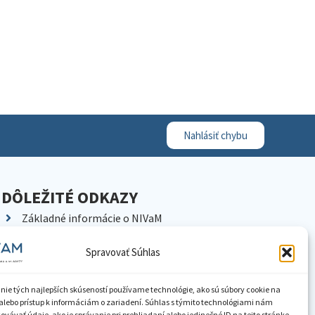
Nahlásiť chybu
DÔLEŽITÉ ODKAZY
Základné informácie o NIVaM
Kontakty
Spravovať Súhlas
Kariéra
Kde nás nájdete
nie tých najlepších skúseností používame technológie, ako sú súbory cookie na
Pracoviská NIVaM
alebo prístup k informáciám o zariadení. Súhlas s týmito technológiami nám
vávať údaje, ako je správanie pri prehliadaní alebo jedinečné ID na tejto stránke.