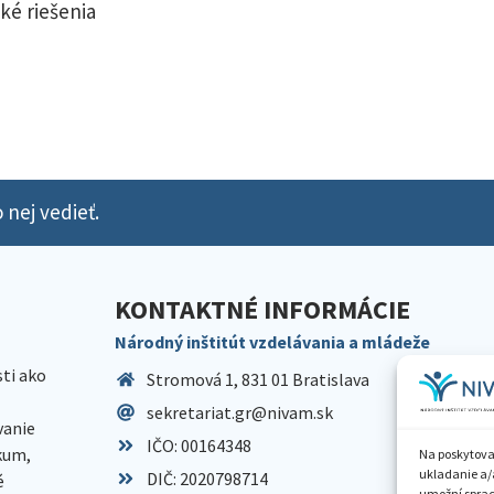
ké riešenia
 nej vedieť.
KONTAKTNÉ INFORMÁCIE
Národný inštitút vzdelávania a mládeže
sti ako
Stromová 1, 831 01 Bratislava
sekretariat.gr@nivam.sk
anie
IČO: 00164348
skum,
Na poskytova
ukladanie a/
DIČ: 2020798714
é
umožní spraco