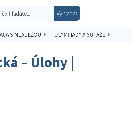
Vyhľadať
ÁCA S MLÁDEŽOU
OLYMPIÁDY A SÚŤAŽE
ká – Úlohy |