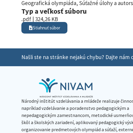
Geografická olympiáda
,
Súťažné úlohy a autors
Typ a veľkosť súboru
.pdf | 324,26 KB
Stiahnuť súbor
Našli ste na stránke nejakú chybu? Dajte nám o
Národný inštitút vzdelávania a mládeže realizuje činno
napríklad vzdelávanie a poradenstvo pedagogickým a
nepedagogickým zamestnancom, metodické usmerňov
škôl a školských zariadení, aplikovaný pedagogický vý
organizovanie predmetových olympiád a súťaží, extern