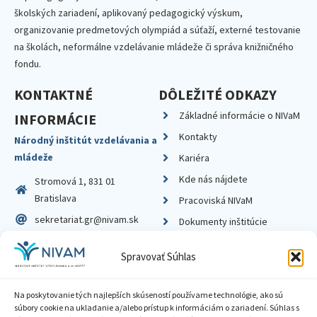
školských zariadení, aplikovaný pedagogický výskum,
organizovanie predmetových olympiád a súťaží, externé testovanie
na školách, neformálne vzdelávanie mládeže či správa knižničného
fondu.
KONTAKTNÉ
DÔLEŽITÉ ODKAZY
Základné informácie o NIVaM
INFORMÁCIE
Kontakty
Národný inštitút vzdelávania a
mládeže
Kariéra
Kde nás nájdete
Stromová 1, 831 01
Bratislava
Pracoviská NIVaM
sekretariat.gr@nivam.sk
Dokumenty inštitúcie
IČO: 00164348
Knižnica
Spravovať Súhlas
DIČ: 2020798714
Na poskytovanie tých najlepších skúseností používame technológie, ako sú
súbory cookie na ukladanie a/alebo prístup k informáciám o zariadení. Súhlas s