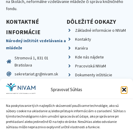
na školách, neformálne vzdelávanie mládeže či správa knižničného
fondu.
KONTAKTNÉ
DÔLEŽITÉ ODKAZY
Základné informácie o NIVaM
INFORMÁCIE
Kontakty
Národný inštitút vzdelávania a
mládeže
Kariéra
Kde nás nájdete
Stromová 1, 831 01
Bratislava
Pracoviská NIVaM
sekretariat.gr@nivam.sk
Dokumenty inštitúcie
IČO: 00164348
Knižnica
Spravovať Súhlas
DIČ: 2020798714
Na poskytovanie tých najlepších skúseností používame technológie, ako sú
súbory cookie na ukladanie a/alebo prístup k informáciám o zariadení. Súhlas s
týmito technológiami nám umožní spracovávať údaje, ako je správanie pri
prehliadaní alebo jedinečné ID na tejto stránke. Nesúhlas alebo odvolanie
Zásady ochrany súkromia
súhlasu môže nepriaznivo ovplyvniť určité vlastnosti a funkcie.