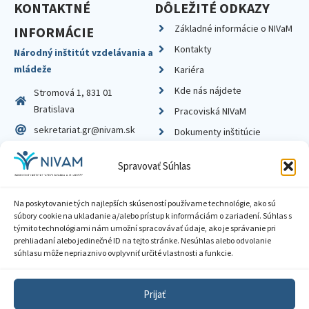
KONTAKTNÉ
DÔLEŽITÉ ODKAZY
Základné informácie o NIVaM
INFORMÁCIE
Kontakty
Národný inštitút vzdelávania a
mládeže
Kariéra
Kde nás nájdete
Stromová 1, 831 01
Bratislava
Pracoviská NIVaM
sekretariat.gr@nivam.sk
Dokumenty inštitúcie
IČO: 00164348
Knižnica
Spravovať Súhlas
DIČ: 2020798714
Na poskytovanie tých najlepších skúseností používame technológie, ako sú
súbory cookie na ukladanie a/alebo prístup k informáciám o zariadení. Súhlas s
týmito technológiami nám umožní spracovávať údaje, ako je správanie pri
prehliadaní alebo jedinečné ID na tejto stránke. Nesúhlas alebo odvolanie
Zásady ochrany súkromia
súhlasu môže nepriaznivo ovplyvniť určité vlastnosti a funkcie.
Vyhlásenie o prístupnosti
Prijať
Sprístupnenie informácií