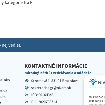
y kategórie E a F
 nej vedieť.
KONTAKTNÉ INFORMÁCIE
Národný inštitút vzdelávania a mládeže
sti ako
Stromová 1, 831 01 Bratislava
sekretariat.gr@nivam.sk
anie
IČO: 00164348
skum,
Na poskytova
ukladanie a/
DIČ: 2020798714
é
umožní spraco