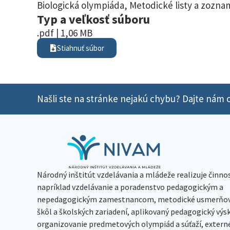
Biologická olympiáda
,
Metodické listy a zoznam
Typ a veľkosť súboru
.pdf | 1,06 MB
Stiahnuť súbor
Našli ste na stránke nejakú chybu? Dajte nám o
Národný inštitút vzdelávania a mládeže realizuje činno
napríklad vzdelávanie a poradenstvo pedagogickým a
nepedagogickým zamestnancom, metodické usmerňov
škôl a školských zariadení, aplikovaný pedagogický vý
organizovanie predmetových olympiád a súťaží, extern