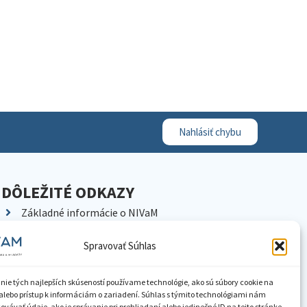
Nahlásiť chybu
DÔLEŽITÉ ODKAZY
Základné informácie o NIVaM
Kontakty
Spravovať Súhlas
Kariéra
Kde nás nájdete
nie tých najlepších skúseností používame technológie, ako sú súbory cookie na
Pracoviská NIVaM
alebo prístup k informáciám o zariadení. Súhlas s týmito technológiami nám
vávať údaje, ako je správanie pri prehliadaní alebo jedinečné ID na tejto stránke.