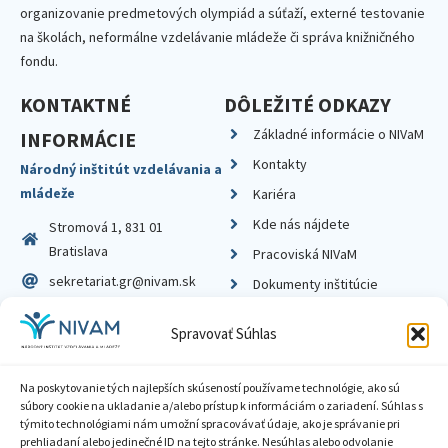
organizovanie predmetových olympiád a súťaží, externé testovanie
na školách, neformálne vzdelávanie mládeže či správa knižničného
fondu.
KONTAKTNÉ
DÔLEŽITÉ ODKAZY
Základné informácie o NIVaM
INFORMÁCIE
Kontakty
Národný inštitút vzdelávania a
mládeže
Kariéra
Kde nás nájdete
Stromová 1, 831 01
Bratislava
Pracoviská NIVaM
sekretariat.gr@nivam.sk
Dokumenty inštitúcie
IČO: 00164348
Knižnica
Spravovať Súhlas
DIČ: 2020798714
Na poskytovanie tých najlepších skúseností používame technológie, ako sú
súbory cookie na ukladanie a/alebo prístup k informáciám o zariadení. Súhlas s
týmito technológiami nám umožní spracovávať údaje, ako je správanie pri
prehliadaní alebo jedinečné ID na tejto stránke. Nesúhlas alebo odvolanie
Zásady ochrany súkromia