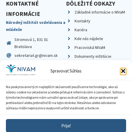
KONTAKTNÉ
DÔLEŽITÉ ODKAZY
Základné informácie o NIVaM
INFORMÁCIE
Kontakty
Národný inštitút vzdelávania a
mládeže
Kariéra
Kde nás nájdete
Stromová 1, 831 01
Bratislava
Pracoviská NIVaM
sekretariat.gr@nivam.sk
Dokumenty inštitúcie
IČO: 00164348
Knižnica
Spravovať Súhlas
DIČ: 2020798714
Na poskytovanie tých najlepších skúseností používame technológie, ako sú
súbory cookie na ukladanie a/alebo prístup k informáciám o zariadení. Súhlas s
týmito technológiami nám umožní spracovávať údaje, ako je správanie pri
prehliadaní alebo jedinečné ID na tejto stránke. Nesúhlas alebo odvolanie
Zásady ochrany súkromia
súhlasu môže nepriaznivo ovplyvniť určité vlastnosti a funkcie.
Vyhlásenie o prístupnosti
Prijať
Sprístupnenie informácií