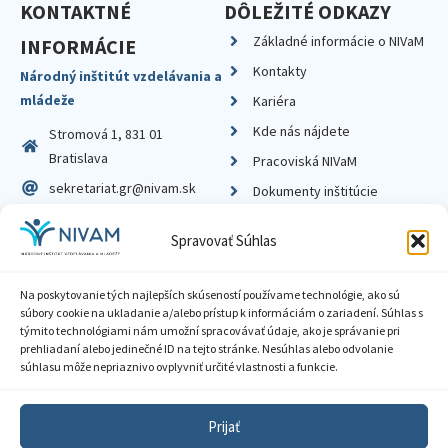
KONTAKTNÉ
DÔLEŽITÉ ODKAZY
Základné informácie o NIVaM
INFORMÁCIE
Kontakty
Národný inštitút vzdelávania a
mládeže
Kariéra
Kde nás nájdete
Stromová 1, 831 01
Bratislava
Pracoviská NIVaM
sekretariat.gr@nivam.sk
Dokumenty inštitúcie
IČO: 00164348
Knižnica
Spravovať Súhlas
DIČ: 2020798714
Na poskytovanie tých najlepších skúseností používame technológie, ako sú
súbory cookie na ukladanie a/alebo prístup k informáciám o zariadení. Súhlas s
týmito technológiami nám umožní spracovávať údaje, ako je správanie pri
prehliadaní alebo jedinečné ID na tejto stránke. Nesúhlas alebo odvolanie
Zásady ochrany súkromia
súhlasu môže nepriaznivo ovplyvniť určité vlastnosti a funkcie.
Vyhlásenie o prístupnosti
Prijať
Sprístupnenie informácií