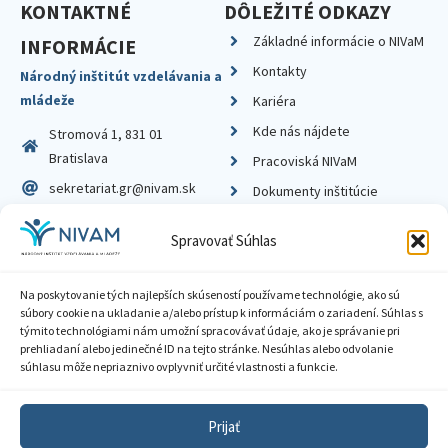
KONTAKTNÉ
DÔLEŽITÉ ODKAZY
Základné informácie o NIVaM
INFORMÁCIE
Kontakty
Národný inštitút vzdelávania a
mládeže
Kariéra
Kde nás nájdete
Stromová 1, 831 01
Bratislava
Pracoviská NIVaM
sekretariat.gr@nivam.sk
Dokumenty inštitúcie
IČO: 00164348
Knižnica
Spravovať Súhlas
DIČ: 2020798714
Na poskytovanie tých najlepších skúseností používame technológie, ako sú
súbory cookie na ukladanie a/alebo prístup k informáciám o zariadení. Súhlas s
týmito technológiami nám umožní spracovávať údaje, ako je správanie pri
prehliadaní alebo jedinečné ID na tejto stránke. Nesúhlas alebo odvolanie
Zásady ochrany súkromia
súhlasu môže nepriaznivo ovplyvniť určité vlastnosti a funkcie.
Vyhlásenie o prístupnosti
Prijať
Sprístupnenie informácií