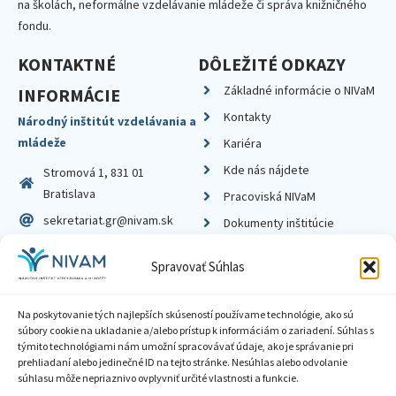
na školách, neformálne vzdelávanie mládeže či správa knižničného
fondu.
KONTAKTNÉ
DÔLEŽITÉ ODKAZY
Základné informácie o NIVaM
INFORMÁCIE
Kontakty
Národný inštitút vzdelávania a
mládeže
Kariéra
Kde nás nájdete
Stromová 1, 831 01
Bratislava
Pracoviská NIVaM
sekretariat.gr@nivam.sk
Dokumenty inštitúcie
IČO: 00164348
Knižnica
Spravovať Súhlas
DIČ: 2020798714
Na poskytovanie tých najlepších skúseností používame technológie, ako sú
súbory cookie na ukladanie a/alebo prístup k informáciám o zariadení. Súhlas s
týmito technológiami nám umožní spracovávať údaje, ako je správanie pri
prehliadaní alebo jedinečné ID na tejto stránke. Nesúhlas alebo odvolanie
Zásady ochrany súkromia
súhlasu môže nepriaznivo ovplyvniť určité vlastnosti a funkcie.