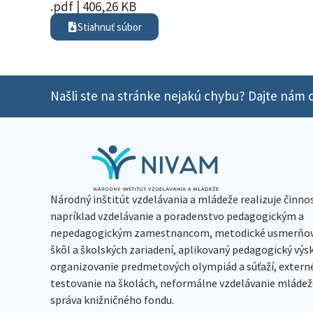
.pdf | 406,26 KB
Stiahnuť súbor
Našli ste na stránke nejakú chybu? Dajte nám o
Národný inštitút vzdelávania a mládeže realizuje činno
napríklad vzdelávanie a poradenstvo pedagogickým a
nepedagogickým zamestnancom, metodické usmerňov
škôl a školských zariadení, aplikovaný pedagogický vý
organizovanie predmetových olympiád a súťaží, extern
testovanie na školách, neformálne vzdelávanie mládeže
správa knižničného fondu.