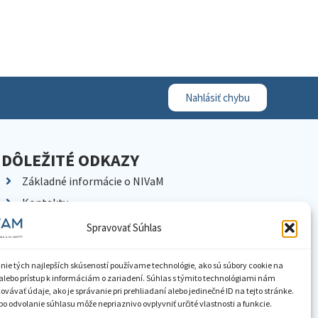
Nahlásiť chybu
DÔLEŽITÉ ODKAZY
Základné informácie o NIVaM
Kontakty
Kariéra
Spravovať Súhlas
Kde nás nájdete
Pracoviská NIVaM
nie tých najlepších skúseností používame technológie, ako sú súbory cookie na
alebo prístup k informáciám o zariadení. Súhlas s týmito technológiami nám
Dokumenty inštitúcie
vávať údaje, ako je správanie pri prehliadaní alebo jedinečné ID na tejto stránke.
o odvolanie súhlasu môže nepriaznivo ovplyvniť určité vlastnosti a funkcie.
Knižnica