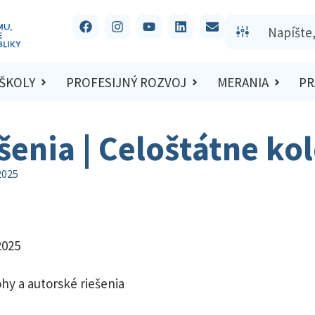
 ŠKOLY
PROFESIJNÝ ROZVOJ
MERANIA
PR
ešenia | Celoštátne ko
2025
2025
hy a autorské riešenia