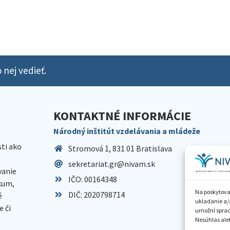
 nej vedieť.
KONTAKTNÉ INFORMÁCIE
Národný inštitút vzdelávania a mládeže
sti ako
Stromová 1, 831 01 Bratislava
sekretariat.gr@nivam.sk
anie
IČO: 00164348
skum,
Na poskytova
DIČ: 2020798714
é
ukladanie a/
 či
umožní spraco
Nesúhlas aleb