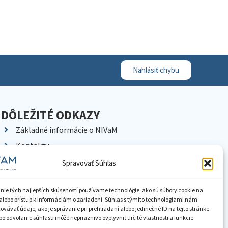
Nahlásiť chybu
DÔLEŽITÉ ODKAZY
Základné informácie o NIVaM
Kontakty
Kariéra
Spravovať Súhlas
Kde nás nájdete
Pracoviská NIVaM
nie tých najlepších skúseností používame technológie, ako sú súbory cookie na
alebo prístup k informáciám o zariadení. Súhlas s týmito technológiami nám
Dokumenty inštitúcie
vávať údaje, ako je správanie pri prehliadaní alebo jedinečné ID na tejto stránke.
o odvolanie súhlasu môže nepriaznivo ovplyvniť určité vlastnosti a funkcie.
Knižnica