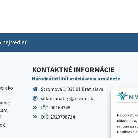
 nej vedieť.
KONTAKTNÉ INFORMÁCIE
Národný inštitút vzdelávania a mládeže
sti ako
Stromová 1, 831 01 Bratislava
sekretariat.gr@nivam.sk
anie
IČO: 00164348
skum,
Na poskytova
DIČ: 2020798714
é
ukladanie a/
 či
umožní spraco
Nesúhlas aleb