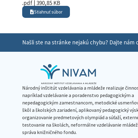
.pdf | 390,85 KB
Stiahnuť súbor
Našli ste na stránke nejakú chybu? Dajte nám o
Národný inštitút vzdelávania a mládeže realizuje činno
napríklad vzdelávanie a poradenstvo pedagogickým a
nepedagogickým zamestnancom, metodické usmerňov
škôl a školských zariadení, aplikovaný pedagogický vý
organizovanie predmetových olympiád a súťaží, extern
testovanie na školách, neformálne vzdelávanie mládeže
správa knižničného fondu.