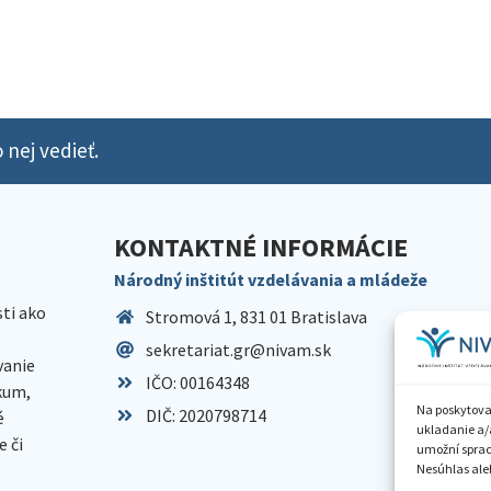
 nej vedieť.
KONTAKTNÉ INFORMÁCIE
Národný inštitút vzdelávania a mládeže
sti ako
Stromová 1, 831 01 Bratislava
sekretariat.gr@nivam.sk
anie
IČO: 00164348
skum,
Na poskytova
DIČ: 2020798714
é
ukladanie a/
 či
umožní spraco
Nesúhlas aleb