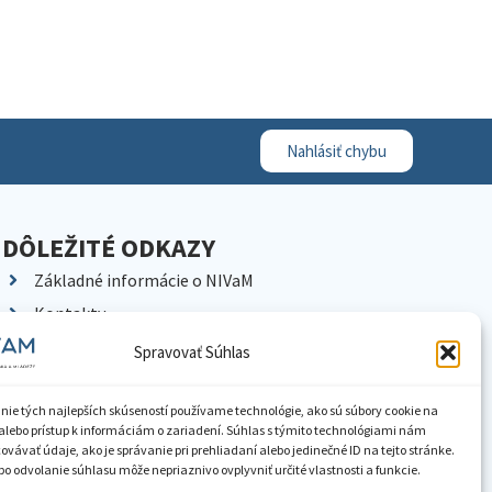
Nahlásiť chybu
DÔLEŽITÉ ODKAZY
Základné informácie o NIVaM
Kontakty
Kariéra
Spravovať Súhlas
Kde nás nájdete
Pracoviská NIVaM
nie tých najlepších skúseností používame technológie, ako sú súbory cookie na
alebo prístup k informáciám o zariadení. Súhlas s týmito technológiami nám
Dokumenty inštitúcie
vávať údaje, ako je správanie pri prehliadaní alebo jedinečné ID na tejto stránke.
o odvolanie súhlasu môže nepriaznivo ovplyvniť určité vlastnosti a funkcie.
Knižnica