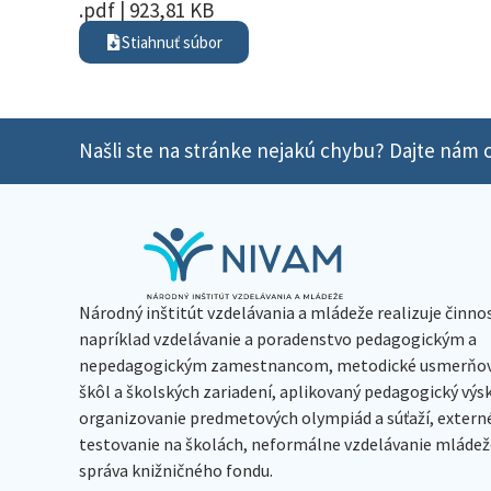
.pdf | 923,81 KB
Stiahnuť súbor
Našli ste na stránke nejakú chybu? Dajte nám o
Národný inštitút vzdelávania a mládeže realizuje činno
napríklad vzdelávanie a poradenstvo pedagogickým a
nepedagogickým zamestnancom, metodické usmerňov
škôl a školských zariadení, aplikovaný pedagogický vý
organizovanie predmetových olympiád a súťaží, extern
testovanie na školách, neformálne vzdelávanie mládeže
správa knižničného fondu.