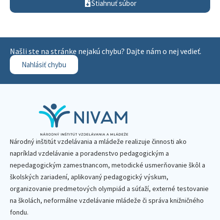
Stiahnuť súbor
Našli ste na stránke nejakú chybu? Dajte nám o nej vedieť.
Nahlásiť chybu
Národný inštitút vzdelávania a mládeže realizuje činnosti ako
napríklad vzdelávanie a poradenstvo pedagogickým a
nepedagogickým zamestnancom, metodické usmerňovanie škôl a
školských zariadení, aplikovaný pedagogický výskum,
organizovanie predmetových olympiád a súťaží, externé testovanie
na školách, neformálne vzdelávanie mládeže či správa knižničného
fondu.