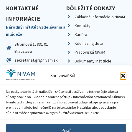
KONTAKTNÉ
DÔLEŽITÉ ODKAZY
Základné informácie o NIVaM
INFORMÁCIE
Kontakty
Národný inštitút vzdelávania a
mládeže
Kariéra
Kde nás nájdete
Stromová 1, 831 01
Bratislava
Pracoviská NIVaM
sekretariat.gr@nivam.sk
Dokumenty inštitúcie
IČO: 00164348
Knižnica
Spravovať Súhlas
DIČ: 2020798714
Na poskytovanie tých najlepších skúseností používame technológie, ako sú
súbory cookie na ukladanie a/alebo prístup k informáciám o zariadení. Súhlas s
týmito technológiami nám umožní spracovávať údaje, ako je správanie pri
prehliadaní alebo jedinečné ID na tejto stránke. Nesúhlas alebo odvolanie
Zásady ochrany súkromia
súhlasu môže nepriaznivo ovplyvniť určité vlastnosti a funkcie.
Vyhlásenie o prístupnosti
Prijať