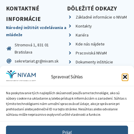
KONTAKTNÉ
DÔLEŽITÉ ODKAZY
Základné informácie o NIVaM
INFORMÁCIE
Kontakty
Národný inštitút vzdelávania a
mládeže
Kariéra
Kde nás nájdete
Stromová 1, 831 01
Bratislava
Pracoviská NIVaM
sekretariat.gr@nivam.sk
Dokumenty inštitúcie
IČO: 00164348
Knižnica
Spravovať Súhlas
DIČ: 2020798714
Na poskytovanie tých najlepších skúseností používame technológie, ako sú
súbory cookie na ukladanie a/alebo prístup k informáciám o zariadení. Súhlas s
týmito technológiami nám umožní spracovávať údaje, ako je správanie pri
prehliadaní alebo jedinečné ID na tejto stránke. Nesúhlas alebo odvolanie
Zásady ochrany súkromia
súhlasu môže nepriaznivo ovplyvniť určité vlastnosti a funkcie.
Vyhlásenie o prístupnosti
Prijať