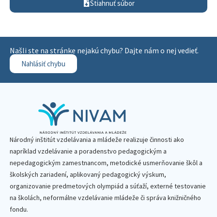
Stiahnuť súbor
Našli ste na stránke nejakú chybu? Dajte nám o nej vedieť.
Nahlásiť chybu
Národný inštitút vzdelávania a mládeže realizuje činnosti ako
napríklad vzdelávanie a poradenstvo pedagogickým a
nepedagogickým zamestnancom, metodické usmerňovanie škôl a
školských zariadení, aplikovaný pedagogický výskum,
organizovanie predmetových olympiád a súťaží, externé testovanie
na školách, neformálne vzdelávanie mládeže či správa knižničného
fondu.