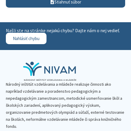
Stiahnuť súbor
Našli ste na stránke nejakú chybu? Dajte nám o nej vedieť.
Nahlásiť chybu
Národný inštitút vzdelávania a mládeže realizuje činnosti ako
napríklad vzdelávanie a poradenstvo pedagogickým a
nepedagogickým zamestnancom, metodické usmerňovanie škôl a
školských zariadení, aplikovaný pedagogický výskum,
organizovanie predmetových olympiád a súťaží, externé testovanie
na školách, neformálne vzdelávanie mládeže či správa knižničného
fondu.