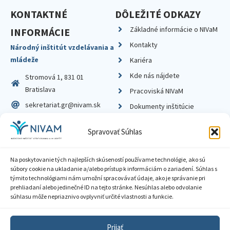
KONTAKTNÉ
DÔLEŽITÉ ODKAZY
Základné informácie o NIVaM
INFORMÁCIE
Kontakty
Národný inštitút vzdelávania a
mládeže
Kariéra
Kde nás nájdete
Stromová 1, 831 01
Bratislava
Pracoviská NIVaM
sekretariat.gr@nivam.sk
Dokumenty inštitúcie
IČO: 00164348
Knižnica
Spravovať Súhlas
DIČ: 2020798714
Na poskytovanie tých najlepších skúseností používame technológie, ako sú
súbory cookie na ukladanie a/alebo prístup k informáciám o zariadení. Súhlas s
týmito technológiami nám umožní spracovávať údaje, ako je správanie pri
prehliadaní alebo jedinečné ID na tejto stránke. Nesúhlas alebo odvolanie
Zásady ochrany súkromia
súhlasu môže nepriaznivo ovplyvniť určité vlastnosti a funkcie.
Vyhlásenie o prístupnosti
Prijať