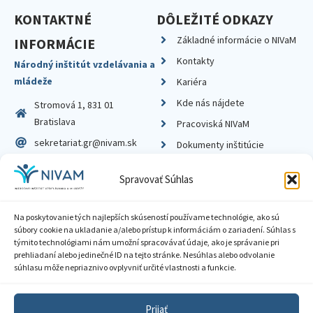
KONTAKTNÉ
DÔLEŽITÉ ODKAZY
Základné informácie o NIVaM
INFORMÁCIE
Kontakty
Národný inštitút vzdelávania a
mládeže
Kariéra
Kde nás nájdete
Stromová 1, 831 01
Bratislava
Pracoviská NIVaM
sekretariat.gr@nivam.sk
Dokumenty inštitúcie
IČO: 00164348
Knižnica
Spravovať Súhlas
DIČ: 2020798714
Na poskytovanie tých najlepších skúseností používame technológie, ako sú
súbory cookie na ukladanie a/alebo prístup k informáciám o zariadení. Súhlas s
týmito technológiami nám umožní spracovávať údaje, ako je správanie pri
prehliadaní alebo jedinečné ID na tejto stránke. Nesúhlas alebo odvolanie
Zásady ochrany súkromia
súhlasu môže nepriaznivo ovplyvniť určité vlastnosti a funkcie.
Vyhlásenie o prístupnosti
Prijať