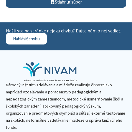
Stiahnuť súbor
Našli ste na stránke nejakú chybu? Dajte nám o nej vedieť.
Nahlásiť chybu
Národný inštitút vzdelávania a mládeže realizuje činnosti ako
napríklad vzdelávanie a poradenstvo pedagogickým a
nepedagogickým zamestnancom, metodické usmerňovanie škôl a
školských zariadení, aplikovaný pedagogický výskum,
organizovanie predmetových olympiád a súťaží, externé testovanie
na školách, neformálne vzdelávanie mládeže či správa knižničného
fondu.