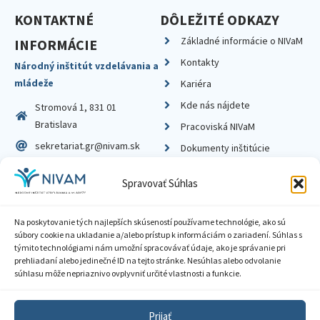
KONTAKTNÉ
DÔLEŽITÉ ODKAZY
Základné informácie o NIVaM
INFORMÁCIE
Kontakty
Národný inštitút vzdelávania a
mládeže
Kariéra
Kde nás nájdete
Stromová 1, 831 01
Bratislava
Pracoviská NIVaM
sekretariat.gr@nivam.sk
Dokumenty inštitúcie
IČO: 00164348
Knižnica
Spravovať Súhlas
DIČ: 2020798714
Na poskytovanie tých najlepších skúseností používame technológie, ako sú
súbory cookie na ukladanie a/alebo prístup k informáciám o zariadení. Súhlas s
týmito technológiami nám umožní spracovávať údaje, ako je správanie pri
prehliadaní alebo jedinečné ID na tejto stránke. Nesúhlas alebo odvolanie
Zásady ochrany súkromia
súhlasu môže nepriaznivo ovplyvniť určité vlastnosti a funkcie.
Vyhlásenie o prístupnosti
Prijať