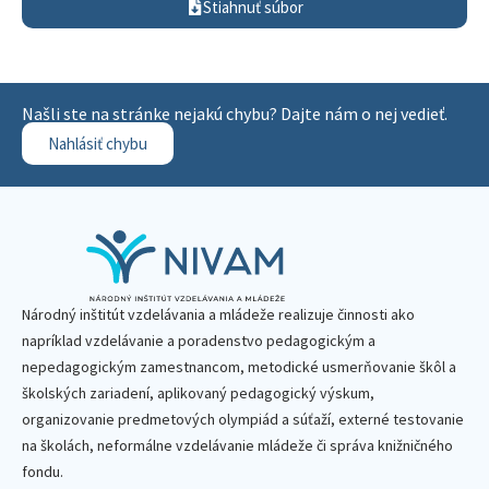
Stiahnuť súbor
Našli ste na stránke nejakú chybu? Dajte nám o nej vedieť.
Nahlásiť chybu
Národný inštitút vzdelávania a mládeže realizuje činnosti ako
napríklad vzdelávanie a poradenstvo pedagogickým a
nepedagogickým zamestnancom, metodické usmerňovanie škôl a
školských zariadení, aplikovaný pedagogický výskum,
organizovanie predmetových olympiád a súťaží, externé testovanie
na školách, neformálne vzdelávanie mládeže či správa knižničného
fondu.