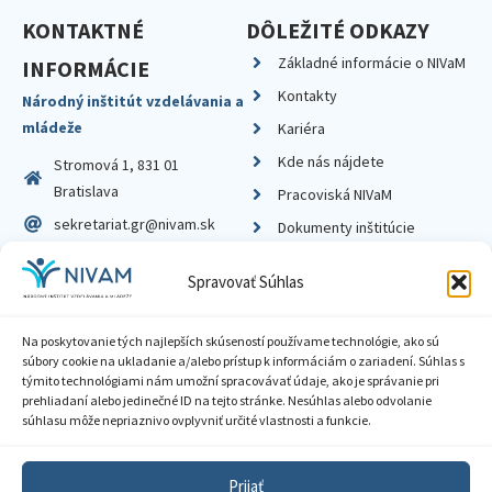
KONTAKTNÉ
DÔLEŽITÉ ODKAZY
Základné informácie o NIVaM
INFORMÁCIE
Kontakty
Národný inštitút vzdelávania a
mládeže
Kariéra
Kde nás nájdete
Stromová 1, 831 01
Bratislava
Pracoviská NIVaM
sekretariat.gr@nivam.sk
Dokumenty inštitúcie
IČO: 00164348
Knižnica
Spravovať Súhlas
DIČ: 2020798714
Na poskytovanie tých najlepších skúseností používame technológie, ako sú
súbory cookie na ukladanie a/alebo prístup k informáciám o zariadení. Súhlas s
týmito technológiami nám umožní spracovávať údaje, ako je správanie pri
prehliadaní alebo jedinečné ID na tejto stránke. Nesúhlas alebo odvolanie
Zásady ochrany súkromia
súhlasu môže nepriaznivo ovplyvniť určité vlastnosti a funkcie.
Vyhlásenie o prístupnosti
Prijať