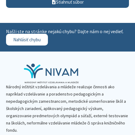
Stiahnuť súbor
Našli ste na stránke nejakú chybu? Dajte nám o nej vedieť.
Nahlásiť chybu
Národný inštitút vzdelávania a mládeže realizuje činnosti ako
napríklad vzdelávanie a poradenstvo pedagogickým a
nepedagogickým zamestnancom, metodické usmerňovanie škôl a
školských zariadení, aplikovaný pedagogický výskum,
organizovanie predmetových olympiád a súťaží, externé testovanie
na školách, neformálne vzdelávanie mládeže či správa knižničného
fondu.