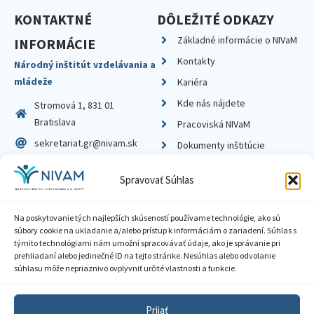
KONTAKTNÉ
DÔLEŽITÉ ODKAZY
Základné informácie o NIVaM
INFORMÁCIE
Kontakty
Národný inštitút vzdelávania a
mládeže
Kariéra
Kde nás nájdete
Stromová 1, 831 01
Bratislava
Pracoviská NIVaM
sekretariat.gr@nivam.sk
Dokumenty inštitúcie
IČO: 00164348
Knižnica
Spravovať Súhlas
DIČ: 2020798714
Na poskytovanie tých najlepších skúseností používame technológie, ako sú
súbory cookie na ukladanie a/alebo prístup k informáciám o zariadení. Súhlas s
týmito technológiami nám umožní spracovávať údaje, ako je správanie pri
prehliadaní alebo jedinečné ID na tejto stránke. Nesúhlas alebo odvolanie
Zásady ochrany súkromia
súhlasu môže nepriaznivo ovplyvniť určité vlastnosti a funkcie.
Vyhlásenie o prístupnosti
Prijať