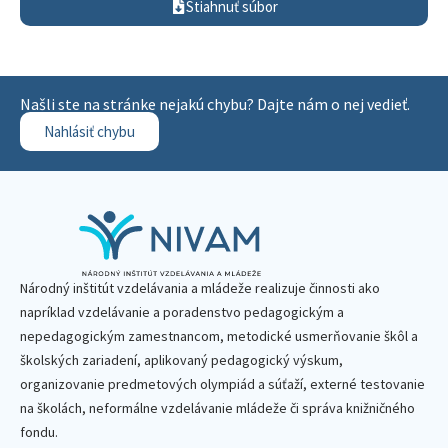
Stiahnuť súbor
Našli ste na stránke nejakú chybu? Dajte nám o nej vedieť.
Nahlásiť chybu
Národný inštitút vzdelávania a mládeže realizuje činnosti ako
napríklad vzdelávanie a poradenstvo pedagogickým a
nepedagogickým zamestnancom, metodické usmerňovanie škôl a
školských zariadení, aplikovaný pedagogický výskum,
organizovanie predmetových olympiád a súťaží, externé testovanie
na školách, neformálne vzdelávanie mládeže či správa knižničného
fondu.