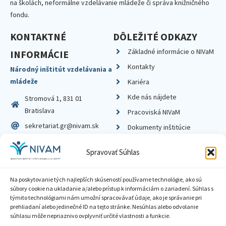
na školách, neformálne vzdelávanie mládeže či správa knižničného
fondu.
KONTAKTNÉ
DÔLEŽITÉ ODKAZY
Základné informácie o NIVaM
INFORMÁCIE
Kontakty
Národný inštitút vzdelávania a
mládeže
Kariéra
Kde nás nájdete
Stromová 1, 831 01
Bratislava
Pracoviská NIVaM
sekretariat.gr@nivam.sk
Dokumenty inštitúcie
IČO: 00164348
Knižnica
Spravovať Súhlas
DIČ: 2020798714
Na poskytovanie tých najlepších skúseností používame technológie, ako sú
súbory cookie na ukladanie a/alebo prístup k informáciám o zariadení. Súhlas s
týmito technológiami nám umožní spracovávať údaje, ako je správanie pri
prehliadaní alebo jedinečné ID na tejto stránke. Nesúhlas alebo odvolanie
Zásady ochrany súkromia
súhlasu môže nepriaznivo ovplyvniť určité vlastnosti a funkcie.