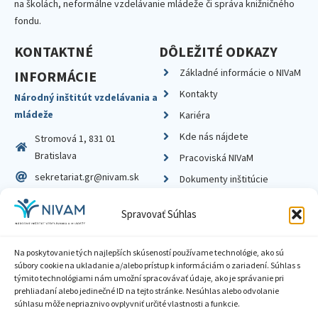
na školách, neformálne vzdelávanie mládeže či správa knižničného
fondu.
KONTAKTNÉ
DÔLEŽITÉ ODKAZY
Základné informácie o NIVaM
INFORMÁCIE
Kontakty
Národný inštitút vzdelávania a
mládeže
Kariéra
Kde nás nájdete
Stromová 1, 831 01
Bratislava
Pracoviská NIVaM
sekretariat.gr@nivam.sk
Dokumenty inštitúcie
IČO: 00164348
Knižnica
Spravovať Súhlas
DIČ: 2020798714
Na poskytovanie tých najlepších skúseností používame technológie, ako sú
súbory cookie na ukladanie a/alebo prístup k informáciám o zariadení. Súhlas s
týmito technológiami nám umožní spracovávať údaje, ako je správanie pri
prehliadaní alebo jedinečné ID na tejto stránke. Nesúhlas alebo odvolanie
Zásady ochrany súkromia
súhlasu môže nepriaznivo ovplyvniť určité vlastnosti a funkcie.