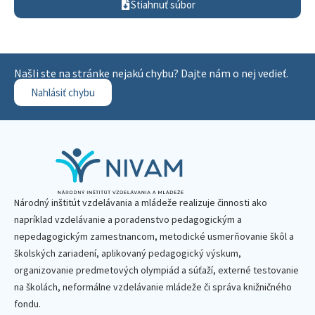
Stiahnuť súbor
Našli ste na stránke nejakú chybu? Dajte nám o nej vedieť.
Nahlásiť chybu
Národný inštitút vzdelávania a mládeže realizuje činnosti ako
napríklad vzdelávanie a poradenstvo pedagogickým a
nepedagogickým zamestnancom, metodické usmerňovanie škôl a
školských zariadení, aplikovaný pedagogický výskum,
organizovanie predmetových olympiád a súťaží, externé testovanie
na školách, neformálne vzdelávanie mládeže či správa knižničného
fondu.