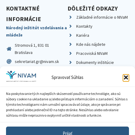
KONTAKTNÉ
DÔLEŽITÉ ODKAZY
Základné informácie o NIVaM
INFORMÁCIE
Kontakty
Národný inštitút vzdelávania a
mládeže
Kariéra
Kde nás nájdete
Stromová 1, 831 01
Bratislava
Pracoviská NIVaM
sekretariat.gr@nivam.sk
Dokumenty inštitúcie
IČO: 00164348
Knižnica
Spravovať Súhlas
DIČ: 2020798714
Na poskytovanie tých najlepších skúseností používame technológie, ako sú
súbory cookie na ukladanie a/alebo prístup k informáciám o zariadení. Súhlas s
týmito technológiami nám umožní spracovávať údaje, ako je správanie pri
prehliadaní alebo jedinečné ID na tejto stránke. Nesúhlas alebo odvolanie
Zásady ochrany súkromia
súhlasu môže nepriaznivo ovplyvniť určité vlastnosti a funkcie.
Vyhlásenie o prístupnosti
Prijať