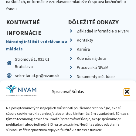
na školách, neformálne vzdelávanie mládeže či správa knižničného
fondu.
KONTAKTNÉ
DÔLEŽITÉ ODKAZY
Základné informácie o NIVaM
INFORMÁCIE
Kontakty
Národný inštitút vzdelávania a
mládeže
Kariéra
Kde nás nájdete
Stromová 1, 831 01
Bratislava
Pracoviská NIVaM
sekretariat.gr@nivam.sk
Dokumenty inštitúcie
IČO: 00164348
Knižnica
Spravovať Súhlas
DIČ: 2020798714
Na poskytovanie tých najlepších skúseností používame technológie, ako sú
súbory cookie na ukladanie a/alebo prístup k informáciám o zariadení. Súhlas s
týmito technológiami nám umožní spracovávať údaje, ako je správanie pri
prehliadaní alebo jedinečné ID na tejto stránke. Nesúhlas alebo odvolanie
Zásady ochrany súkromia
súhlasu môže nepriaznivo ovplyvniť určité vlastnosti a funkcie.